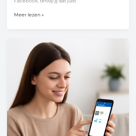
Facebook, terwijl jij dat juist
Meer lezen »
Wat
Is
Een
Vriendschapsvoorstel
Op
Facebook