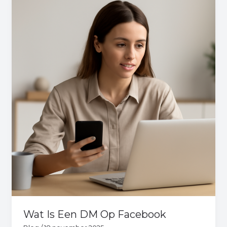
Is
Een
DM
Op
Facebook
Wat Is Een DM Op Facebook