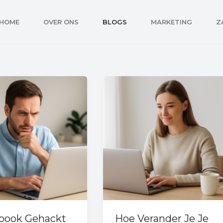
HOME
OVER ONS
BLOGS
MARKETING
Z
ook
Hoe
kt
Verander
Je
Je
Naam
Op
Facebook
book Gehackt
Hoe Verander Je Je