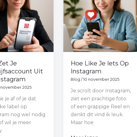
fsaccount
Iets
Op
Instagram
gram
Zet Je
Hoe Like Je Iets Op
jfsaccount Uit
Instagram
nstagram
Blog
/
10 november 2025
1 november 2025
Je scrolt door Instagram,
e je af of je dat
ziet een prachtige foto
jke label op
of een grappige Reel en
gram nog wel nodig
denkt dit vind ik leuk.
of wil je meer
Maar hoe
y