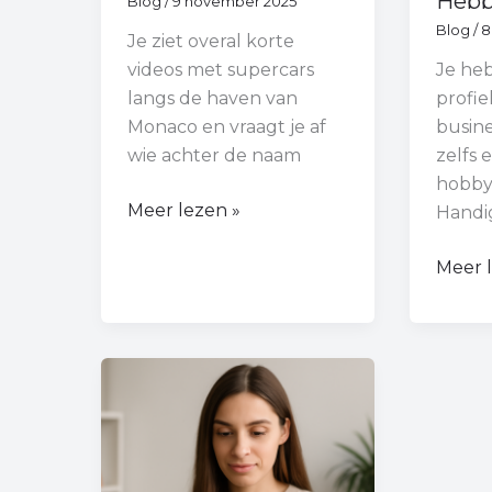
Heb
Blog
/
9 november 2025
Blog
/
8
Je ziet overal korte
videos met supercars
Je heb
langs de haven van
profie
Monaco en vraagt je af
busine
wie achter de naam
zelfs 
hobby 
Meer lezen »
Handi
Meer 
Hoe
Volg
Je
Iemand
Op