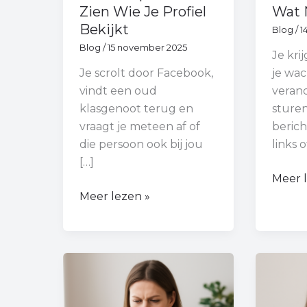
Zien Wie Je Profiel
Wat 
Bekijkt
Blog
/
1
Blog
/
15 november 2025
Je kri
Je scrolt door Facebook,
je wac
vindt een oud
veran
klasgenoot terug en
sture
vraagt je meteen af of
beric
die persoon ook bij jou
links 
[…]
Meer 
Meer lezen »
Hoe
Hoe
Verwijder
Zet
Je
Je