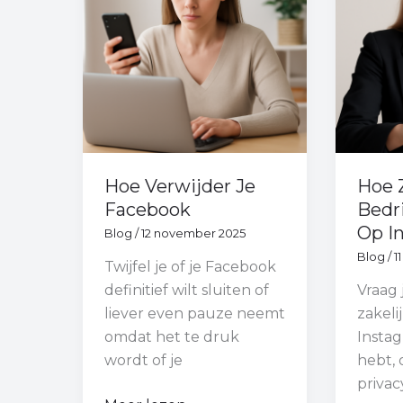
Facebook
Bedrij
Uit
Op
Insta
Hoe Verwijder Je
Hoe 
Facebook
Bedri
Op I
Blog
/
12 november 2025
Blog
/
1
Twijfel je of je Facebook
definitief wilt sluiten of
Vraag j
liever even pauze neemt
zakeli
omdat het te druk
Insta
wordt of je
hebt, 
privac