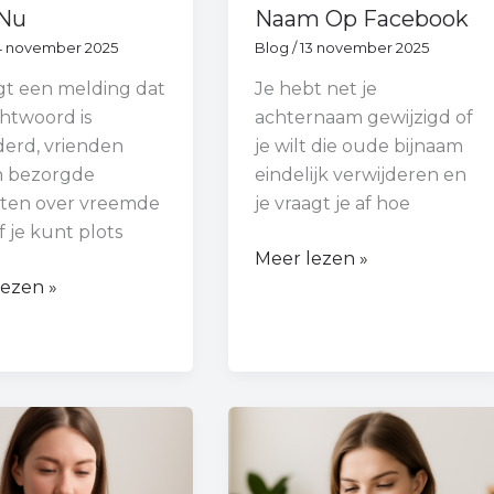
Nu
Naam Op Facebook
4 november 2025
Blog
/
13 november 2025
jgt een melding dat
Je hebt net je
htwoord is
achternaam gewijzigd of
derd, vrienden
je wilt die oude bijnaam
n bezorgde
eindelijk verwijderen en
hten over vreemde
je vraagt je af hoe
of je kunt plots
Meer lezen »
lezen »
Hoe
Like
Je