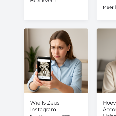
Meer lezen »
Meer 
Wie
Hoeve
Is
Insta
Zeus
Accou
Instagram
Kun
Je
Hebb
Wie Is Zeus
Hoev
Instagram
Acco