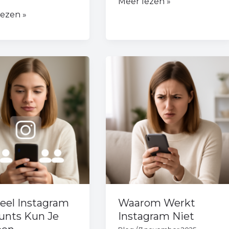
Meer lezen »
lezen »
el
Waarom
gram
Werkt
nts
Instagram
Niet
en
eel Instagram
Waarom Werkt
unts Kun Je
Instagram Niet