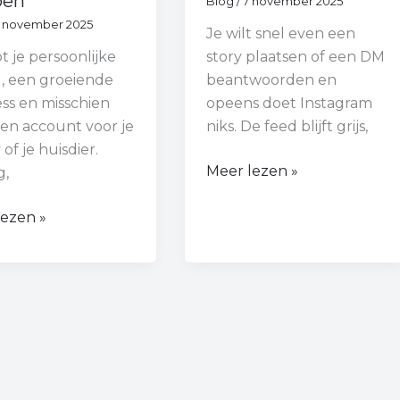
ben
Blog
/
7 november 2025
 november 2025
Je wilt snel even een
t je persoonlijke
story plaatsen of een DM
l, een groeiende
beantwoorden en
ss en misschien
opeens doet Instagram
een account voor je
niks. De feed blijft grijs,
of je huisdier.
Meer lezen »
g,
lezen »