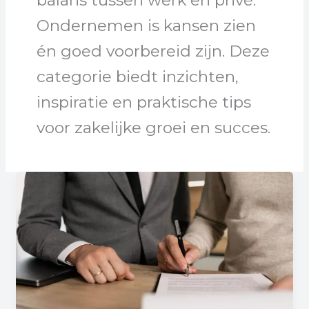
balans tussen werk en privé.
Ondernemen is kansen zien
én goed voorbereid zijn. Deze
categorie biedt inzichten,
inspiratie en praktische tips
voor zakelijke groei en succes.
De
opkomst
van
lokaal
ondernemen