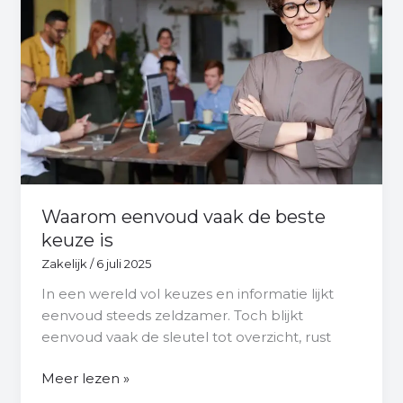
de
beste
keuze
is
Waarom eenvoud vaak de beste
keuze is
Zakelijk
/
6 juli 2025
In een wereld vol keuzes en informatie lijkt
eenvoud steeds zeldzamer. Toch blijkt
eenvoud vaak de sleutel tot overzicht, rust
Meer lezen »