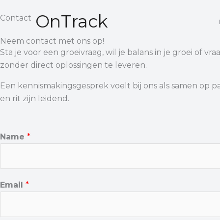
Ga
OnTrack
Contact
naar
de
Neem contact met ons op!
inhoud
Sta je voor een groeivraag, wil je balans in je groei of 
zonder direct oplossingen te leveren.
Een kennismakingsgesprek voelt bij ons als samen op pad
en rit zijn leidend.
Name
*
Email
*