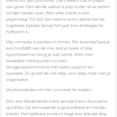
overschot aan promotie. Dat creëert ruis in plaats
van groei. Een derde valkuil is prijs onder druk zetten
zonder helder plan. Niet elke markt is een
prijzenslag. Tot slot zien teams soms distributie als
logistieke bijzaak, terwijl het juist een strategische
hefboom is.
Mijn remedie is werken in ritmes. Per kwartaal kies je
een hoofdlift van de mix, test je twee of drie
hypothesen en borg je wat werkt. Alles met
duidelijke meetpunten en een
terugkoppelmoment met sales, support en
operatie. Zo groeit de mix stap voor stap mee met je
organisatie.
Voorbeeldcase om het concreet te maken
Stel, een Nederlands merk lanceert een duurzame
sportfles. De kernwaarde is gezondheid en minder
plastic. Het tastbare product krijgt een lekvrije dop