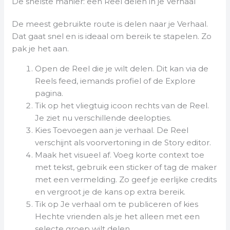
De snelste manier: een Reel delen in je Verhaal
De meest gebruikte route is delen naar je Verhaal.
Dat gaat snel en is ideaal om bereik te stapelen. Zo
pak je het aan.
Open de Reel die je wilt delen. Dit kan via de
Reels feed, iemands profiel of de Explore
pagina.
Tik op het vliegtuig icoon rechts van de Reel.
Je ziet nu verschillende deelopties.
Kies Toevoegen aan je verhaal. De Reel
verschijnt als voorvertoning in de Story editor.
Maak het visueel af. Voeg korte context toe
met tekst, gebruik een sticker of tag de maker
met een vermelding. Zo geef je eerlijke credits
en vergroot je de kans op extra bereik.
Tik op Je verhaal om te publiceren of kies
Hechte vrienden als je het alleen met een
selecte groep wilt delen.