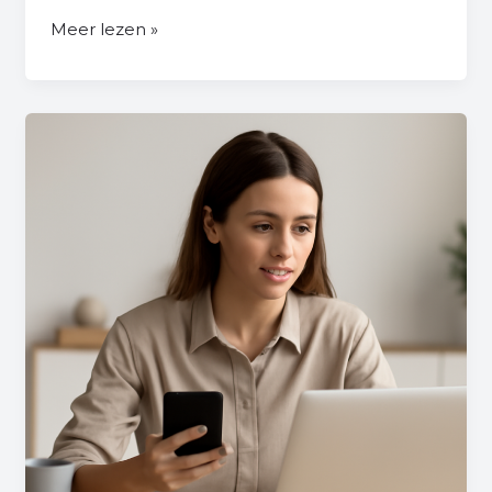
Meer lezen »
Wat
Is
Een
DM
Op
Facebook