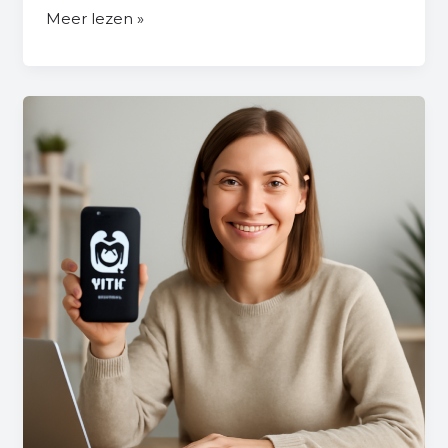
Meer lezen »
Wat
Is
Een
Reel
Op
Facebook