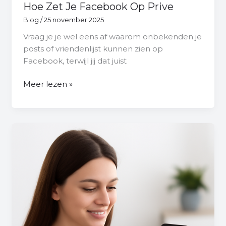
Hoe Zet Je Facebook Op Prive
Blog
/
25 november 2025
Vraag je je wel eens af waarom onbekenden je
posts of vriendenlijst kunnen zien op
Facebook, terwijl jij dat juist
Meer lezen »
Wat
Is
Een
Vriendschapsvoorstel
Op
Facebook