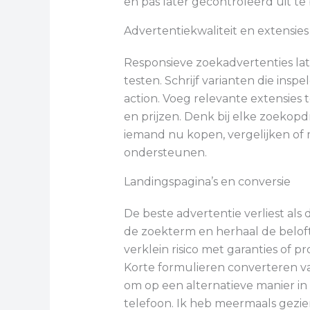
en pas later gecontroleerd uit te
Advertentiekwaliteit en extensies
Responsieve zoekadvertenties la
testen. Schrijf varianten die inspe
action. Voeg relevante extensies t
en prijzen. Denk bij elke zoekopd
iemand nu kopen, vergelijken of 
ondersteunen.
Landingspagina’s en conversie
De beste advertentie verliest als 
de zoekterm en herhaal de belofte
verklein risico met garanties of p
Korte formulieren converteren va
om op een alternatieve manier in 
telefoon. Ik heb meermaals gezi