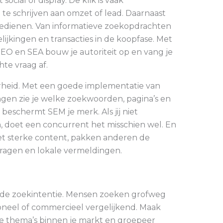
cial of display. De klik is vaak
te schrijven aan omzet of lead. Daarnaast
edienen. Van informatieve zoekopdrachten
lijkingen en transacties in de koopfase. Met
EO en SEA bouw je autoriteit op en vang je
hte vraag af.
rheid. Met een goede implementatie van
ngen zie je welke zoekwoorden, pagina’s en
beschermt SEM je merk. Als jij niet
, doet een concurrent het misschien wel. En
et sterke content, pakken anderen de
vragen en lokale vermeldingen.
an de zoekintentie. Mensen zoeken grofweg
ioneel of commercieel vergelijkend. Maak
te thema’s binnen je markt en groepeer